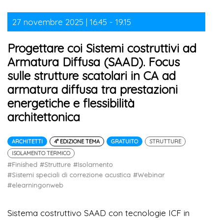
27 novembre 2025 | 16.45 - 19.15
Progettare coi Sistemi costruttivi ad
Armatura Diffusa (SAAD). Focus
sulle strutture scatolari in CA ad
armatura diffusa tra prestazioni
energetiche e flessibilità
architettonica
ARCHITETTI
4° EDIZIONE TEMA
GRATUITO
STRUTTURE
ISOLAMENTO TERMICO
#Finished
#Strutture
#Isolamento
#Sistemi speciali di correzione acustica
#Webinar
#elearningonweb
Sistema costruttivo SAAD con tecnologie ICF in