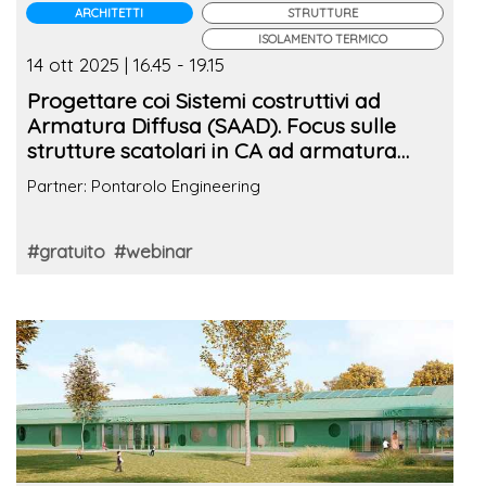
ARCHITETTI
STRUTTURE
ISOLAMENTO TERMICO
14 ott 2025 | 16.45 - 19.15
Progettare coi Sistemi costruttivi ad
Armatura Diffusa (SAAD). Focus sulle
strutture scatolari in CA ad armatura
diffusa tra prestazioni energetiche e
Partner: Pontarolo Engineering
flessibilità architettonica
#gratuito
#webinar