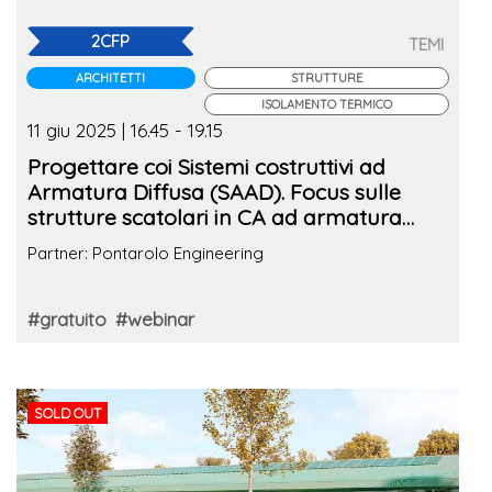
2CFP
TEMI
ARCHITETTI
STRUTTURE
ISOLAMENTO TERMICO
11 giu 2025 | 16.45 - 19.15
Progettare coi Sistemi costruttivi ad
Armatura Diffusa (SAAD). Focus sulle
strutture scatolari in CA ad armatura
diffusa tra prestazioni energetiche e
Partner: Pontarolo Engineering
flessibilità architettonica
#gratuito
#webinar
SOLD OUT