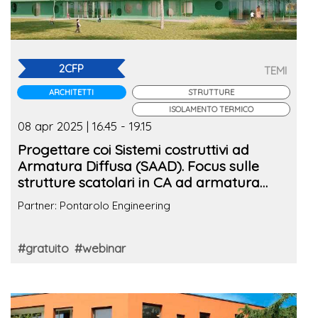
2CFP
TEMI
ARCHITETTI
STRUTTURE
ISOLAMENTO TERMICO
08 apr 2025 | 16.45 - 19.15
Progettare coi Sistemi costruttivi ad
Armatura Diffusa (SAAD). Focus sulle
strutture scatolari in CA ad armatura
diffusa tra prestazioni energetiche e
Partner: Pontarolo Engineering
flessibilità architettonica
#gratuito
#webinar