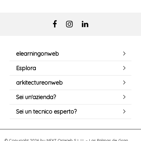
elearningonweb
Esplora
arkitectureonweb
Sei un'azienda?
Sei un tecnico esperto?
© Copyright 2026 by NEXT OnWeb S.L.U. – Las Palmas de Gran