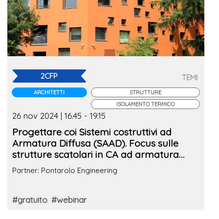
2CFP
TEMI
ARCHITETTI
STRUTTURE
ISOLAMENTO TERMICO
26 nov 2024 | 16.45 - 19.15
Progettare coi Sistemi costruttivi ad
Armatura Diffusa (SAAD). Focus sulle
strutture scatolari in CA ad armatura
diffusa tra prestazioni energetiche e
Partner: Pontarolo Engineering
flessibilità architettonica
#gratuito
#webinar