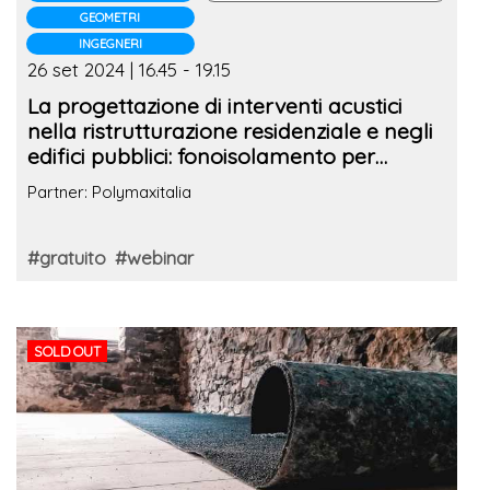
GEOMETRI
INGEGNERI
26 set 2024 | 16.45 - 19.15
La progettazione di interventi acustici
nella ristrutturazione residenziale e negli
edifici pubblici: fonoisolamento per
facciate, impianti, pareti e solai
Partner: Polymaxitalia
#gratuito
#webinar
SOLD OUT