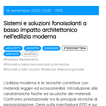
18 settembre 2023 | 16.45 - 19.15
Sistemi e soluzioni fonoisolanti a
basso impatto architettonico
nell’edilizia moderna
ARCHITETTI
GEOMETRI
INGEGNERI
4° EDIZIONE TEMA
GRATUITO
ACUSTICA
#Finished
#Isolamento
#Pannelli e lastre termoisolanti polimeriche
#Pannelli e feltri acustici
#Webinar
#elearningonweb
L'edilizia moderna e le tecniche correttive con
materiali leggeri ed ecosostenibili. Introduzione alle
caratteristiche fisiche ed acustiche dei materiali.
Confronto prestazionale tra le principali tecniche di
insonorizzazione. Cenni sulla marchiatura EPD e sui