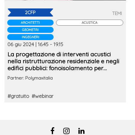
2CFP
TEMI
ARCHITETTI
ACUSTICA
GEOMETRI
INGEGNERI
06 giu 2024 | 16.45 - 19.15
La progettazione di interventi acustici
nella ristrutturazione residenziale e negli
edifici pubblici: fonoisolamento per
facciate, impianti, pareti e solai
Partner: Polymaxitalia
#gratuito
#webinar