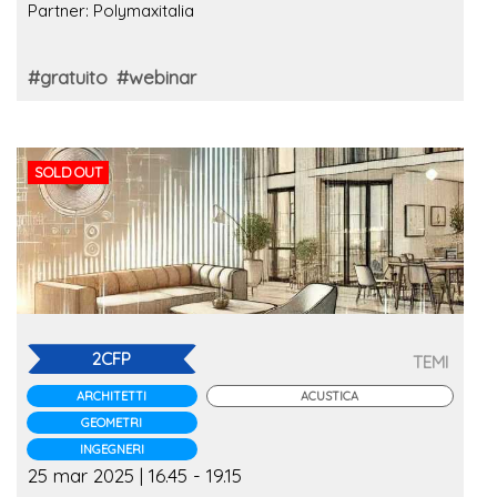
Partner: Polymaxitalia
#gratuito
#webinar
SOLD OUT
2CFP
TEMI
ARCHITETTI
ACUSTICA
GEOMETRI
INGEGNERI
25 mar 2025 | 16.45 - 19.15