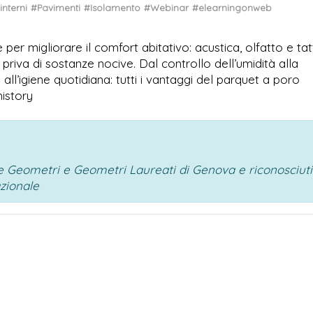
interni
#Pavimenti
#Isolamento
#Webinar
#elearningonweb
er migliorare il comfort abitativo: acustica, olfatto e tat
 priva di sostanze nocive. Dal controllo dell’umidità alla
li all’igiene quotidiana: tutti i vantaggi del parquet a poro
history
ale Geometri e Geometri Laureati di Genova e riconosciuti
azionale