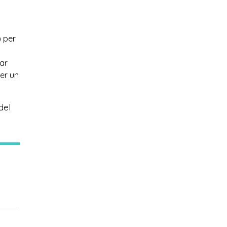
) per
nar
per un
del