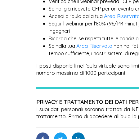
Verifica che il webinar preveda i CFP pe
Se hai già ricevuto CFP per un evento 
Area Riservat
Accedi all'aula dalla tua
Segui il webinar per l'80% (96/144 minuti
Ingegneri
Ricorda che, se rispetti tutte le condiz
Area Riservata
Se nella tua
non hai l'a
tempo sufficiente, i nostri sistemi di r
I posti disponibili nell’aula virtuale sono l
numero massimo di 1000 partecipanti.
PRIVACY E TRATTAMENTO DEI DATI PE
I suoi dati personali saranno trattati da N
trattamento. Prima di accedere all’aula la 