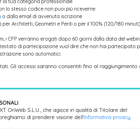
r la tua categoria professionale
più
con lo stesso codice non puoi
riceverne
a
o dalla email di avvenuta iscrizione
) per Architetti, Geometri e Periti o per il 100% (120/180 minuti
ioni, i CFP verranno erogati dopo 60 giorni dalla data del webi
ttestato di partecipazione vuol dire che non hai partecipato 
egistrazione sono automatici.
imitati. Gli accessi saranno consentiti fino al raggiungimento 
RSONALI
EXT OnWeb S.L.U., che agisce in qualità di Titolare del
preghiamo di prendere visione dell’
informativa privacy
.