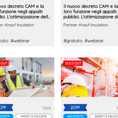
uovo decreto CAM e la
Il nuovo decreto CAM e la
funzione negli appalti
loro funzione negli appalti
ici. L'ottimizzazione della
pubblici. L'ottimizzazione d
ibilità edilizia
sostenibilità edilizia
er: Knauf Insulation
Partner: Knauf Insulation
uito
#webinar
#gratuito
#webinar
 OUT
SOLD OUT
CFP
2CFP
TEMI
ITETTI
PARETI E FACCIATE
ARCHITETTI
PARETI E FACCIA