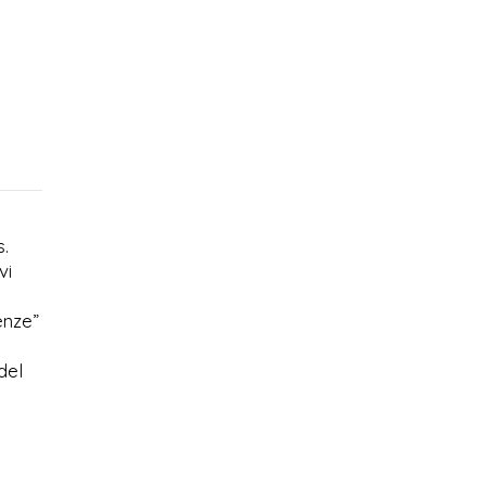
s.
vi
enze”
del