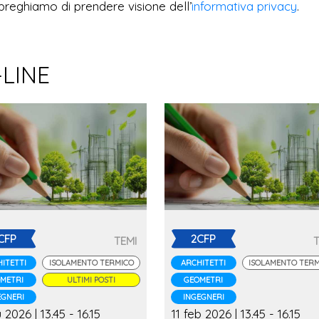
preghiamo di prendere visione dell’
informativa privacy
.
-LINE
CFP
2CFP
TEMI
ITETTI
ISOLAMENTO TERMICO
ARCHITETTI
ISOLAMENTO TER
METRI
ULTIMI POSTI
GEOMETRI
EGNERI
INGEGNERI
u 2026 | 13.45 - 16.15
11 feb 2026 | 13.45 - 16.15