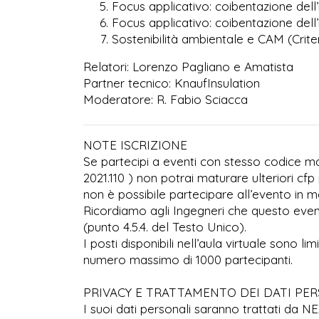
Focus applicativo: coibentazione del
Focus applicativo: coibentazione del
Sostenibilità ambientale e CAM (Criter
Relatori: Lorenzo Pagliano e Amatista
Partner tecnico: KnaufInsulation
Moderatore: R. Fabio Sciacca
NOTE ISCRIZIONE
Se partecipi a eventi con stesso codice ma 
2021.110 ) non potrai maturare ulteriori cfp 
non è possibile partecipare all’evento in mo
Ricordiamo agli Ingegneri che questo even
(punto 4.5.4. del Testo Unico).
I posti disponibili nell’aula virtuale sono l
numero massimo di 1000 partecipanti.
PRIVACY E TRATTAMENTO DEI DATI PE
I suoi dati personali saranno trattati da N