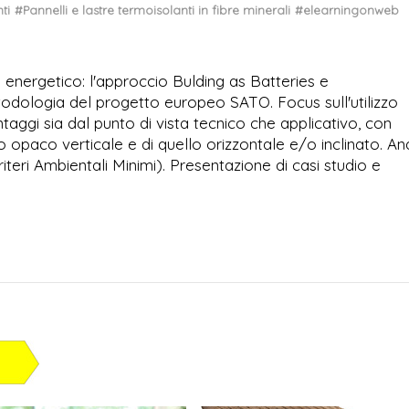
ti
#Pannelli e lastre termoisolanti in fibre minerali
#elearningonweb
 energetico: l'approccio Bulding as Batteries e
todologia del progetto europeo SATO. Focus sull'utilizzo
vantaggi sia dal punto di vista tecnico che applicativo, con
o opaco verticale e di quello orizzontale e/o inclinato. Ana
riteri Ambientali Minimi). Presentazione di casi studio e