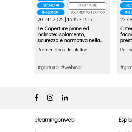
GEOMETRI
STRUTTURE
GEO
INGEGNERI
ISOLAMENTO TERMICO
ING
20 ott 2025 | 13.45 - 16.15
22 se
Le Coperture piane ed
Crite
inclinate: isolamento,
facci
sicurezza e normativa nella
prest
progettazione
rifer
Partner: Knauf Insulation
Partn
#gratuito
#webinar
#grat
elearningonweb
Esplo