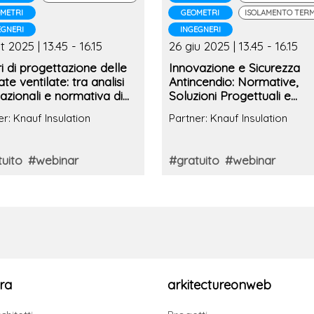
METRI
GEOMETRI
ISOLAMENTO TER
EGNERI
INGEGNERI
t 2025 | 13.45 - 16.15
26 giu 2025 | 13.45 - 16.15
ri di progettazione delle
Innovazione e Sicurezza
ate ventilate: tra analisi
Antincendio: Normative,
azionali e normativa di
Soluzioni Progettuali e
imento
Materiali Isolanti per un
er: Knauf Insulation
Partner: Knauf Insulation
Futuro Sostenibile
uito
#webinar
#gratuito
#webinar
ra
arkitectureonweb