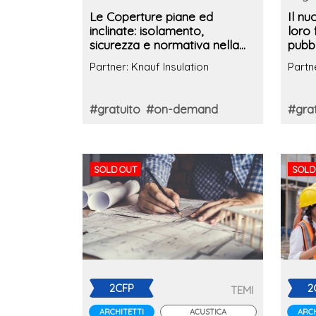
Le Coperture piane ed
Il n
inclinate: isolamento,
loro 
sicurezza e normativa nella
pubbl
progettazione
sosten
Partner: Knauf Insulation
Partn
#gratuito
#on-demand
#grat
SOLD OUT
SOLD
2CFP
2
TEMI
ARCHITETTI
ACUSTICA
ARCH