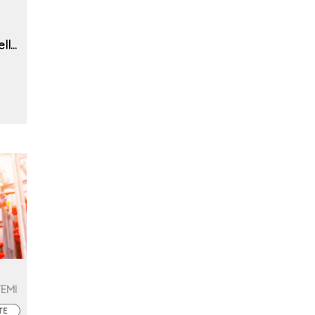
ella
TEMI
TE