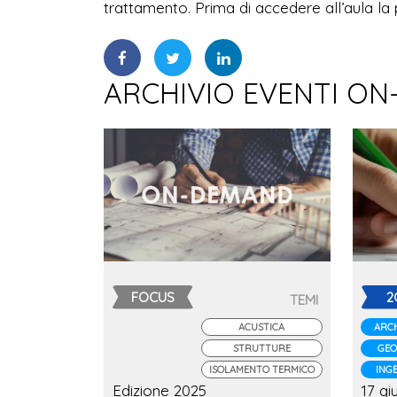
trattamento. Prima di accedere all’aula la 
ARCHIVIO EVENTI ON
FOCUS
2
TEMI
ACUSTICA
ARCH
STRUTTURE
GEO
ISOLAMENTO TERMICO
ING
Edizione 2025
17 gi