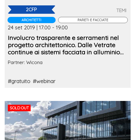
2CFP
TEMI
ARCHITETTI
PARETI E FACCIATE
24 set 2019 | 17.00 - 19.00
Involucro trasparente e serramenti nel
progetto architettonico. Dalle Vetrate
continue ai sistemi facciata in alluminio
(2° edizione)
Partner: Wicona
#gratuito
#webinar
SOLD OUT