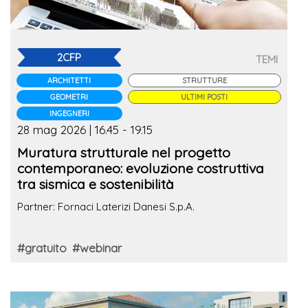
2CFP
TEMI
ARCHITETTI
STRUTTURE
GEOMETRI
ULTIMI POSTI
INGEGNERI
28 mag 2026 | 16.45 - 19.15
Muratura strutturale nel progetto
contemporaneo: evoluzione costruttiva
tra sismica e sostenibilità
Partner: Fornaci Laterizi Danesi S.p.A.
#gratuito
#webinar