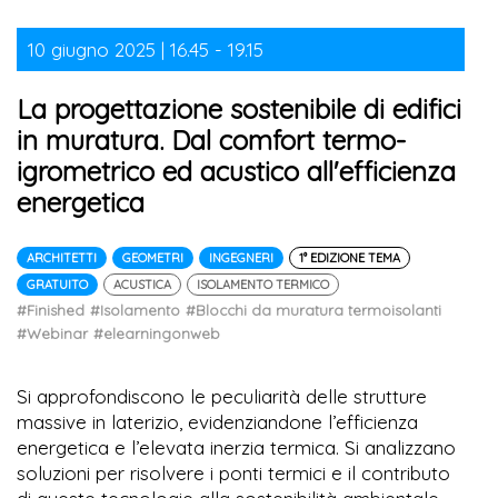
10 giugno 2025 | 16.45 - 19.15
La progettazione sostenibile di edifici
in muratura. Dal comfort termo-
igrometrico ed acustico all'efficienza
energetica
ARCHITETTI
GEOMETRI
INGEGNERI
1° EDIZIONE TEMA
GRATUITO
ACUSTICA
ISOLAMENTO TERMICO
#Finished
#Isolamento
#Blocchi da muratura termoisolanti
#Webinar
#elearningonweb
Si approfondiscono le peculiarità delle strutture
massive in laterizio, evidenziandone l’efficienza
energetica e l’elevata inerzia termica. Si analizzano
soluzioni per risolvere i ponti termici e il contributo