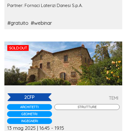
Partner: Fornaci Laterizi Danesi S.p.A.
#gratuito
#webinar
SOLD OUT
2CFP
TEMI
ARCHITETTI
STRUTTURE
GEOMETRI
INGEGNERI
13 mag 2025 | 16.45 - 19.15