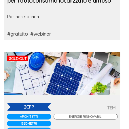
per l'autoconsumo localizzato e diffuso
Partner: sonnen
#gratuito
#webinar
SOLD OUT
2CFP
TEMI
ARCHITETTI
ENERGIE RINNOVABILI
GEOMETRI