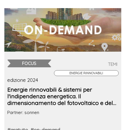
FOCUS
TEMI
ENERGIE RINNOVABILI
edizione 2024
Energie rinnovabili & sistemi per
l'indipendenza energetica. Il
dimensionamento del fotovoltaico e del
sistema di accumulo: dal progetto ai
Partner: sonnen
risultati
#gratuito
#on-demand