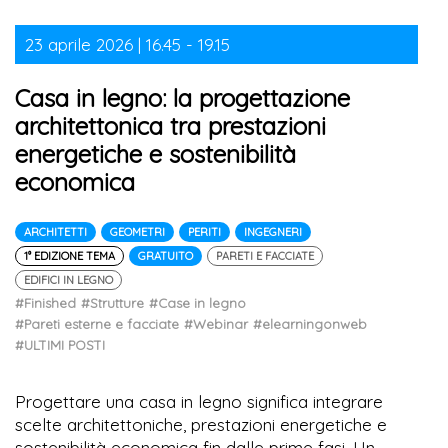
23 aprile 2026 | 16.45 - 19.15
Casa in legno: la progettazione
architettonica tra prestazioni
energetiche e sostenibilità
economica
ARCHITETTI
GEOMETRI
PERITI
INGEGNERI
1° EDIZIONE TEMA
GRATUITO
PARETI E FACCIATE
EDIFICI IN LEGNO
#Finished
#Strutture
#Case in legno
#Pareti esterne e facciate
#Webinar
#elearningonweb
#ULTIMI POSTI
Progettare una casa in legno significa integrare
scelte architettoniche, prestazioni energetiche e
sostenibilità economica fin dalle prime fasi. Un