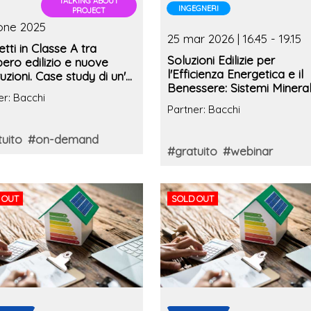
TALKING ABOUT
INGEGNERI
PROJECT
ione 2025
25 mar 2026 | 16.45 - 19.15
tti in Classe A tra
Soluzioni Edilizie per
ero edilizio e nuove
l'Efficienza Energetica e il
uzioni. Case study di un'
Benessere: Sistemi Mineral
azione in Veneto con
er: Bacchi
Nuove strategie per
ficazione
Partner: Bacchi
Abitazioni Sostenibili
uito
#on-demand
#gratuito
#webinar
 OUT
SOLD OUT