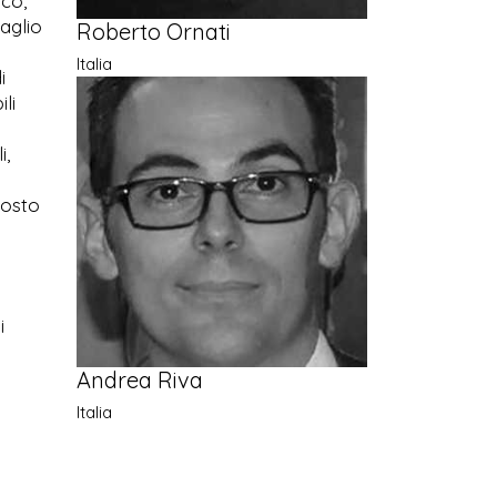
ico,
aglio
Roberto Ornati
Italia
i
li
i,
mposto
i
Andrea Riva
Italia