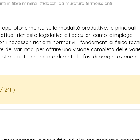
nti in fibre minerali
#Blocchi da muratura termoisolanti
ali approfondimento sulle modalità produttive, le principali
 attuali richieste legislative e i peculiari campi d’impiego
 i necessari richiami normativi, i fondamenti di fisica tecni
ere dei vari nodi per offrire una visione completa delle vari
gestire quotidianamente durante le fasi di progettazione e
/ 24h)