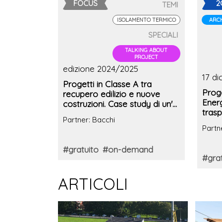
FOCUS
2
TEMI
ISOLAMENTO TERMICO
ARCH
SPECIALI
TALKING ABOUT
PROJECT
edizione 2024/2025
17 di
Progetti in Classe A tra
Proge
recupero edilizio e nuove
Energ
costruzioni. Case study di un'
trasp
abitazione in Veneto con
Partner: Bacchi
edific
certificazione Casaclima.
Partn
#gratuito
#on-demand
#grat
ARTICOLI