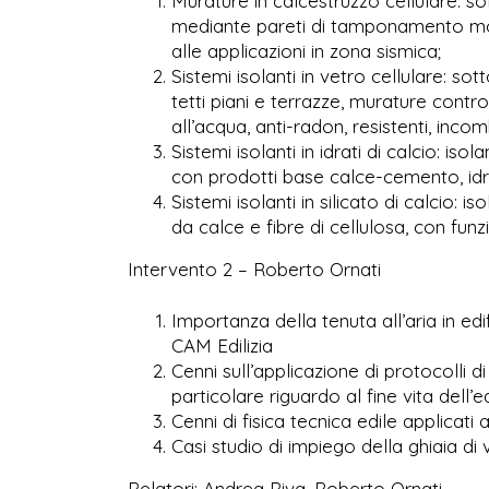
Murature in calcestruzzo cellulare: so
mediante pareti di tamponamento mono
alle applicazioni in zona sismica;
Sistemi isolanti in vetro cellulare: sot
tetti piani e terrazze, murature contr
all’acqua, anti-radon, resistenti, inc
Sistemi isolanti in idrati di calcio: iso
con prodotti base calce-cemento, idrofi
Sistemi isolanti in silicato di calcio: 
da calce e fibre di cellulosa, con fun
Intervento 2 – Roberto Ornati
Importanza della tenuta all’aria in ed
CAM Edilizia
Cenni sull’applicazione di protocolli d
particolare riguardo al fine vita dell’ed
Cenni di fisica tecnica edile applicat
Casi studio di impiego della ghiaia di 
Relatori: Andrea Riva, Roberto Ornati