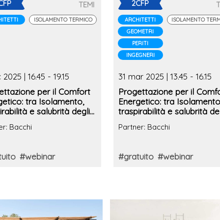
CFP
2CFP
TEMI
ITETTI
ISOLAMENTO TERMICO
ARCHITETTI
ISOLAMENTO TER
GEOMETRI
PERITI
INGEGNERI
c 2025 | 16.45 - 19.15
31 mar 2025 | 13.45 - 16.15
ttazione per il Comfort
Progettazione per il Comf
etico: tra Isolamento,
Energetico: tra Isolamento
irabilità e salubrità degli
traspirabilità e salubrità de
i
edifici
er: Bacchi
Partner: Bacchi
uito
#webinar
#gratuito
#webinar