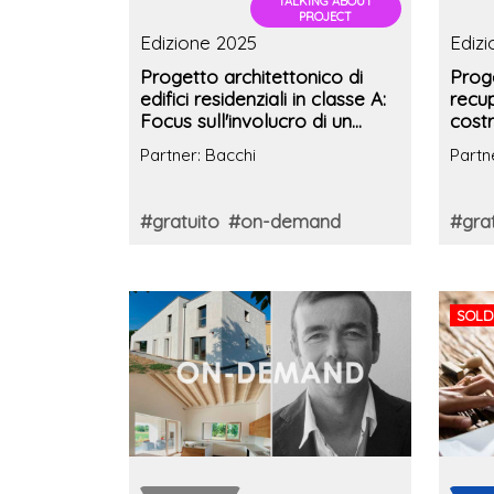
TALKING ABOUT
PROJECT
Edizione 2025
Ediz
Progetto architettonico di
Proge
edifici residenziali in classe A:
recup
Focus sull'involucro di un
costr
edificio a Padova con
abit
Partner: Bacchi
Partn
certificazione Casaclima
certi
#gratuito
#on-demand
#grat
SOLD