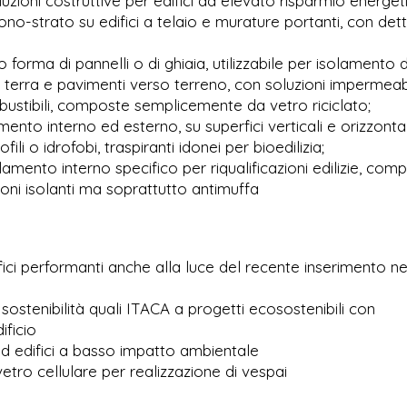
luzioni costruttive per edifici ad elevato risparmio energet
-strato su edifici a telaio e murature portanti, con dett
to forma di pannelli o di ghiaia, utilizzabile per isolamento d
o terra e pavimenti verso terreno, con soluzioni impermeabi
ombustibili, composte semplicemente da vetro riciclato;
lamento interno ed esterno, su superfici verticali e orizzontal
li o idrofobi, traspiranti idonei per bioedilizia;
isolamento interno specifico per riqualificazioni edilizie, co
zioni isolanti ma soprattutto antimuffa
ifici performanti anche alla luce del recente inserimento ne
i sostenibilità quali ITACA a progetti ecosostenibili con
ificio
i ad edifici a basso impatto ambientale
vetro cellulare per realizzazione di vespai