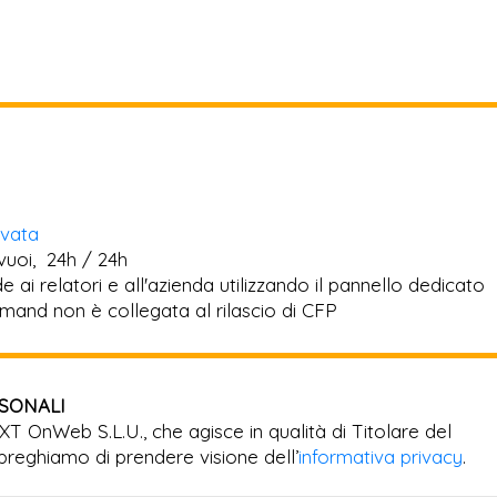
rvata
vuoi, 24h / 24h
 ai relatori e all'azienda utilizzando il pannello dedicato
mand non è collegata al rilascio di CFP
RSONALI
EXT OnWeb S.L.U., che agisce in qualità di Titolare del
preghiamo di prendere visione dell’
informativa privacy
.