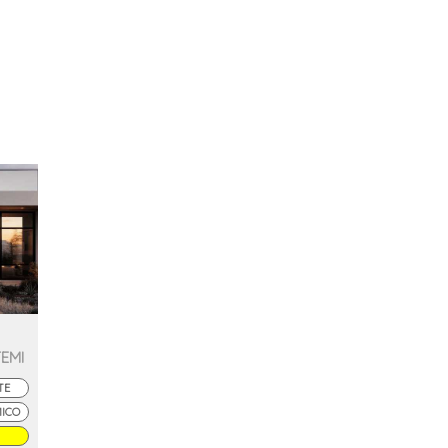
TEMI
TE
MICO