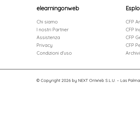
elearningonweb
Esplo
Chi siamo
CFP Ar
I nostri Partner
CFP In
Assistenza
CFP G
Privacy
CFP Per
Condizioni d'uso
Archiv
© Copyright 2026 by NEXT OnWeb S.L.U. – Las Palma