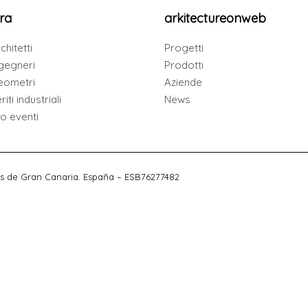
ra
arkitectureonweb
chitetti
Progetti
gegneri
Prodotti
eometri
Aziende
iti industriali
News
io eventi
s de Gran Canaria. España – ESB76277482