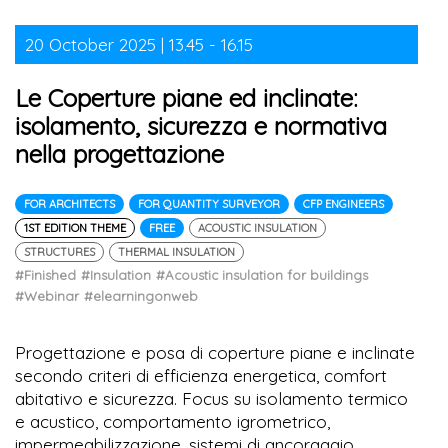
20 October 2025 | 13.45 - 16.15
Le Coperture piane ed inclinate:
isolamento, sicurezza e normativa
nella progettazione
FOR ARCHITECTS
FOR QUANTITY SURVEYOR
CFP ENGINEERS
1ST EDITION THEME
FREE
ACOUSTIC INSULATION
STRUCTURES
THERMAL INSULATION
#Finished
#Insulation
#Acoustic insulation for buildings
#Webinar
#elearningonweb
Progettazione e posa di coperture piane e inclinate
secondo criteri di efficienza energetica, comfort
abitativo e sicurezza. Focus su isolamento termico
e acustico, comportamento igrometrico,
impermeabilizzazione, sistemi di ancoraggio,