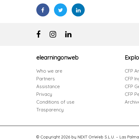
elearningonweb
Explo
Who we are
CFP Ar
Partners
CFP In
Assistance
CFP G
Privacy
CFP Per
Conditions of use
Archiv
Trasparency
© Copyright 2026 by NEXT OnWeb S.L.U. – Las Palma