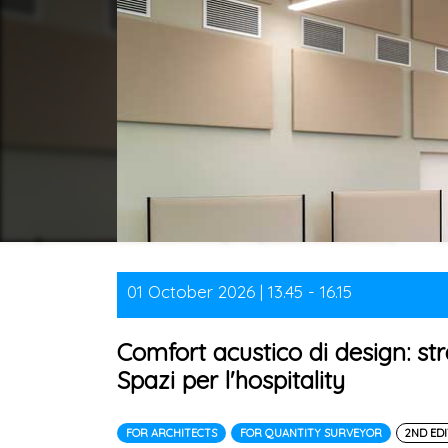
01 October 2026 | 13.45 - 16.15
Comfort acustico di design: str
Spazi per l'hospitality
FOR ARCHITECTS
FOR QUANTITY SURVEYOR
2ND ED