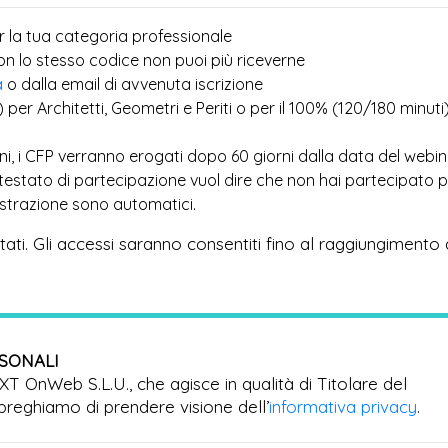
r la tua categoria professionale
più
con lo stesso codice non puoi
riceverne
a
o dalla email di avvenuta iscrizione
) per Architetti, Geometri e Periti o per il 100% (120/180 minuti
ioni, i CFP verranno erogati dopo 60 giorni dalla data del webi
ttestato di partecipazione vuol dire che non hai partecipato 
egistrazione sono automatici.
imitati. Gli accessi saranno consentiti fino al raggiungimento 
RSONALI
EXT OnWeb S.L.U., che agisce in qualità di Titolare del
preghiamo di prendere visione dell’
informativa privacy
.