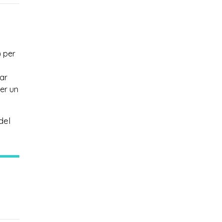
) per
nar
per un
del