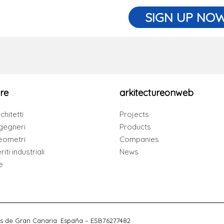
SIGN UP NO
re
arkitectureonweb
chitetti
Projects
gegneri
Products
eometri
Companies
iti industriali
News
e
s de Gran Canaria. España – ESB76277482