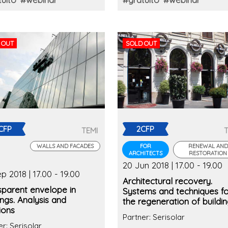
 OUT
SOLD OUT
CFP
2CFP
TEMI
WALLS AND FACADES
FOR
RENEWAL AND
ARCHITECTS
RESTORATION
20 Jun 2018 | 17.00 - 19.00
p 2018 | 17.00 - 19.00
Architectural recovery.
sparent envelope in
Systems and techniques fo
ings. Analysis and
the regeneration of buildi
ions
Partner: Serisolar
er: Serisolar