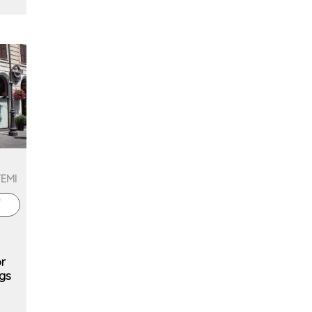
TEMI
r
ngs