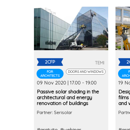
2CFP
2
TEMI
FOR
DOORS AND WINDOWS
ARCHITECTS
ARCH
09 Nov 2020 | 17.00 - 19.00
19 No
Passive solar shading in the
Desig
architectural and energy
films
renovation of buildings
and 
contr
Partner: Serisolar
Partn
#gratuito
#webinar
#grat