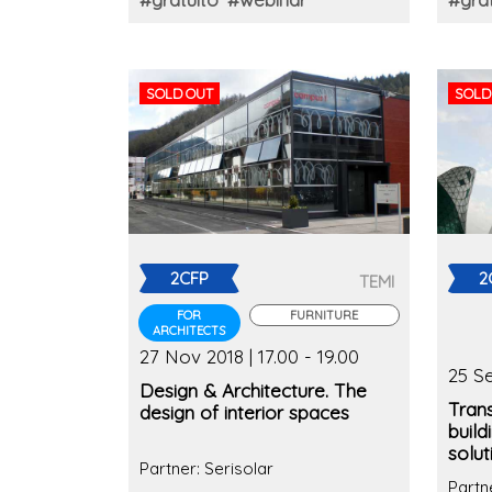
SOLD OUT
SOLD
2CFP
2
TEMI
FOR
FURNITURE
ARCHITECTS
27 Nov 2018 | 17.00 - 19.00
25 Se
Design & Architecture. The
Tran
design of interior spaces
build
solut
Partner: Serisolar
Partn