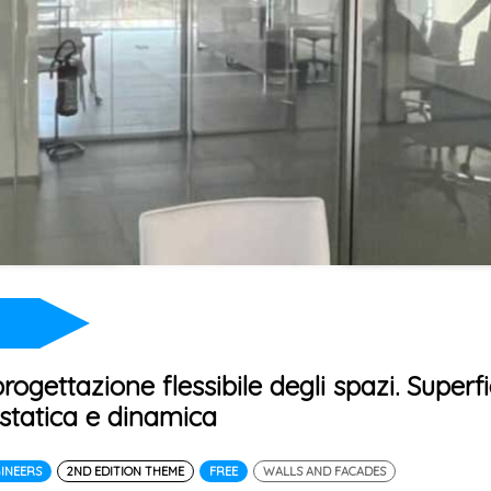
progettazione flessibile degli spazi. Superfi
statica e dinamica
GINEERS
2ND EDITION THEME
FREE
WALLS AND FACADES