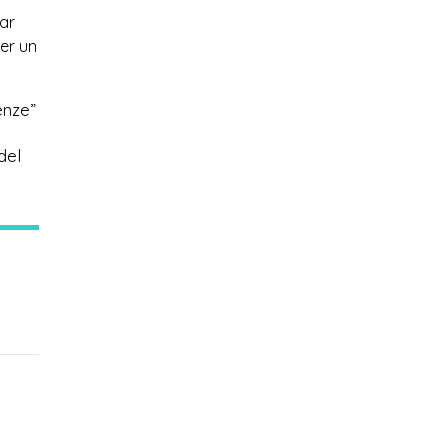
nar
per un
enze”
del