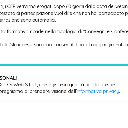
ioni, i CFP verranno erogati dopo 60 giorni dalla data del webi
ttestato di partecipazione vuol dire che non hai partecipato 
egistrazione sono automatici.
to formativo ricade nella tipologia di “Convegni e Confer
imitati. Gli accessi saranno consentiti fino al raggiungimento 
RSONALI
EXT OnWeb S.L.U., che agisce in qualità di Titolare del
preghiamo di prendere visione dell’
informativa privacy
.