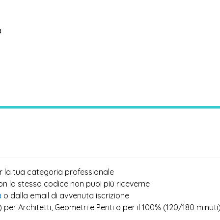
a
r la tua categoria professionale
più
con lo stesso codice non puoi
riceverne
a
o dalla email di avvenuta iscrizione
) per Architetti, Geometri e Periti o per il 100% (120/180 minuti