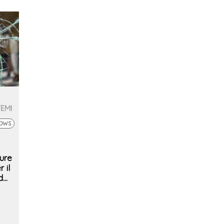
TEMI
DOWS
ure
 il
d