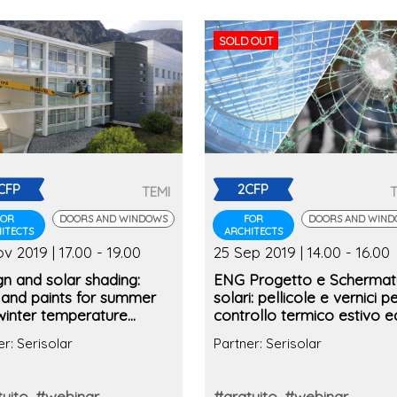
SOLD OUT
CFP
2CFP
TEMI
FOR
DOORS AND WINDOWS
FOR
DOORS AND WIN
ITECTS
ARCHITECTS
v 2019 | 17.00 - 19.00
25 Sep 2019 | 14.00 - 16.00
n and solar shading:
ENG Progetto e Schermat
 and paints for summer
solari: pellicole e vernici per
winter temperature
controllo termico estivo e
ol
invernale (2° edizione)
er: Serisolar
Partner: Serisolar
uito
#webinar
#gratuito
#webinar