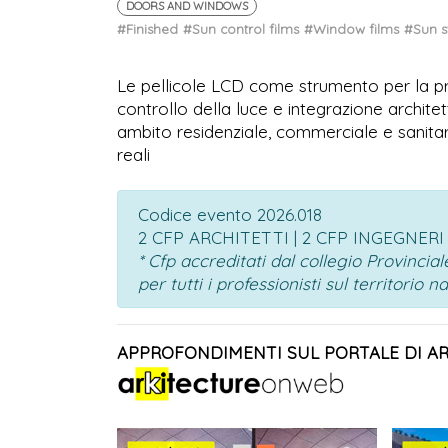
DOORS AND WINDOWS
#Finished
#Sun control films
#Window films
#Sun s
Le pellicole LCD come strumento per la prog
controllo della luce e integrazione archite
ambito residenziale, commerciale e sanitar
reali
Codice evento 2026.018
2 CFP ARCHITETTI | 2 CFP INGEGNERI
* Cfp accreditati dal collegio Provinci
per tutti i professionisti sul territorio n
APPROFONDIMENTI SUL PORTALE DI A