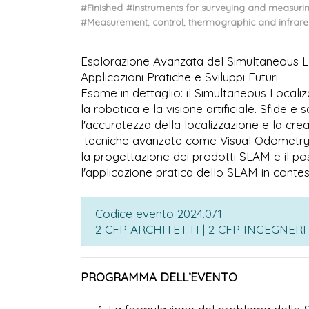
#Finished
#Instruments for surveying and measuri
#Measurement, control, thermographic and infrare
Esplorazione Avanzata del Simultaneous L
Applicazioni Pratiche e Sviluppi Futuri
Esame in dettaglio: il Simultaneous Local
la robotica e la visione artificiale. Sfide 
l'accuratezza della localizzazione e la cr
tecniche avanzate come Visual Odometry, N
la progettazione dei prodotti SLAM e il po
l'applicazione pratica dello SLAM in contesti
Codice evento 2024.071
2 CFP ARCHITETTI | 2 CFP INGEGNER
PROGRAMMA DELL’EVENTO