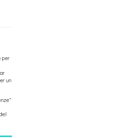
) per
nar
per un
enze”
del