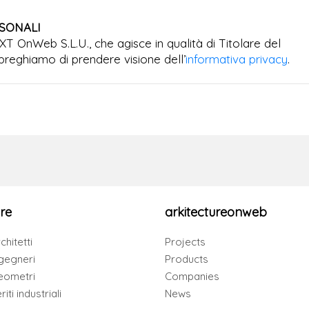
RSONALI
EXT OnWeb S.L.U., che agisce in qualità di Titolare del
preghiamo di prendere visione dell’
informativa privacy
.
re
arkitectureonweb
chitetti
Projects
gegneri
Products
eometri
Companies
iti industriali
News