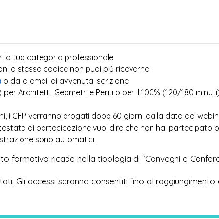
r la tua categoria professionale
più
con lo stesso codice non puoi
riceverne
a
o dalla email di avvenuta iscrizione
) per Architetti, Geometri e Periti o per il 100% (120/180 minuti
ioni, i CFP verranno erogati dopo 60 giorni dalla data del webi
ttestato di partecipazione vuol dire che non hai partecipato 
egistrazione sono automatici.
to formativo ricade nella tipologia di “Convegni e Confer
imitati. Gli accessi saranno consentiti fino al raggiungimento 