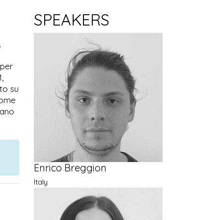
SPEAKERS
,
 per
,
to su
come
rano
Enrico Breggion
Italy