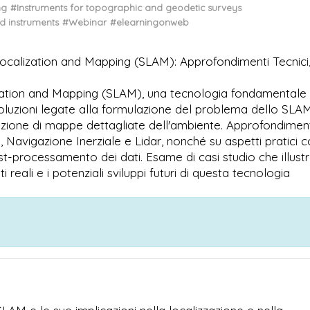
ng
#Instruments for topographic and geodetic surveys
d instruments
#Webinar
#elearningonweb
ocalization and Mapping (SLAM): Approfondimenti Tecnici
ization and Mapping (SLAM), una tecnologia fondamentale
e soluzioni legate alla formulazione del problema dello SLAM
eazione di mappe dettagliate dell'ambiente. Approfondimen
avigazione Inerziale e Lidar, nonché su aspetti pratici 
st-processamento dei dati. Esame di casi studio che illust
 reali e i potenziali sviluppi futuri di questa tecnologia
I