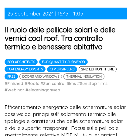
25 September 2024 | 16.45 - 19.15
Il ruolo delle pellicole solari e delle
vernici cool roof. Tra controllo
termico e benessere abitativo
FOR ARCHITECTS
FOR QUANTITY SURVEYOR
FOR ENERGY EXPERTS
CFP ENGINEERS
2ND EDITION THEME
FREE
DOORS AND WINDOWS
THERMAL INSULATION
#Finished
#Roofs
#Sun control films
#Sun stop films
#Webinar
#elearningonweb
Efficentamento energetico delle schermature solari
passive: dai principi sull'Isolamento termico alle
tipologie e caratteristiche delle schermature solari
e delle superfici trasparenti. Focus sulle pellicole
spettralmente selettive MOF Multi-layer optical