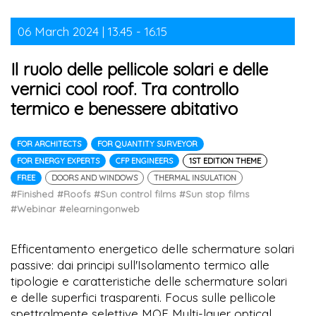
06 March 2024 | 13.45 - 16.15
Il ruolo delle pellicole solari e delle
vernici cool roof. Tra controllo
termico e benessere abitativo
FOR ARCHITECTS
FOR QUANTITY SURVEYOR
FOR ENERGY EXPERTS
CFP ENGINEERS
1ST EDITION THEME
FREE
DOORS AND WINDOWS
THERMAL INSULATION
#Finished
#Roofs
#Sun control films
#Sun stop films
#Webinar
#elearningonweb
Efficentamento energetico delle schermature solari
passive: dai principi sull'Isolamento termico alle
tipologie e caratteristiche delle schermature solari
e delle superfici trasparenti. Focus sulle pellicole
spettralmente selettive MOF Multi-layer optical