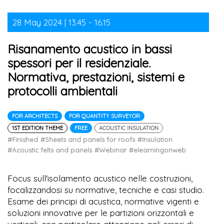
28 May 2024 | 13.45 - 16.15
Risanamento acustico in bassi
spessori per il residenziale.
Normativa, prestazioni, sistemi e
protocolli ambientali
FOR ARCHITECTS
FOR QUANTITY SURVEYOR
1ST EDITION THEME
FREE
ACOUSTIC INSULATION
#Finished
#Sheets and panels for roofs
#Insulation
#Acoustic felts and panels
#Webinar
#elearningonweb
Focus sull'isolamento acustico nelle costruzioni,
focalizzandosi su normative, tecniche e casi studio.
Esame dei principi di acustica, normative vigenti e
soluzioni innovative per le partizioni orizzontali e