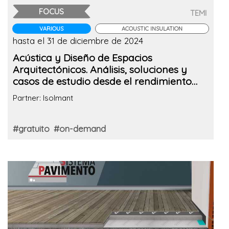
FOCUS
TEMI
VARIOUS
ACOUSTIC INSULATION
hasta el 31 de diciembre de 2024
Acústica y Diseño de Espacios
Arquitectónicos. Análisis, soluciones y
casos de estudio desde el rendimiento
hasta el diseño.
Partner: Isolmant
#gratuito
#on-demand