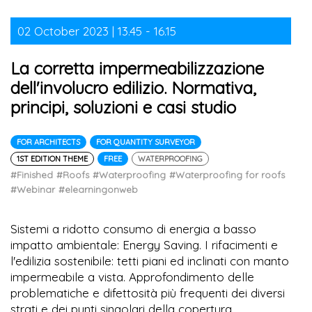
02 October 2023 | 13.45 - 16.15
La corretta impermeabilizzazione
dell'involucro edilizio. Normativa,
principi, soluzioni e casi studio
FOR ARCHITECTS
FOR QUANTITY SURVEYOR
1ST EDITION THEME
FREE
WATERPROOFING
#Finished
#Roofs
#Waterproofing
#Waterproofing for roofs
#Webinar
#elearningonweb
Sistemi a ridotto consumo di energia a basso
impatto ambientale: Energy Saving. I rifacimenti e
l'edilizia sostenibile: tetti piani ed inclinati con manto
impermeabile a vista. Approfondimento delle
problematiche e difettosità più frequenti dei diversi
strati e dei punti singolari della copertura.