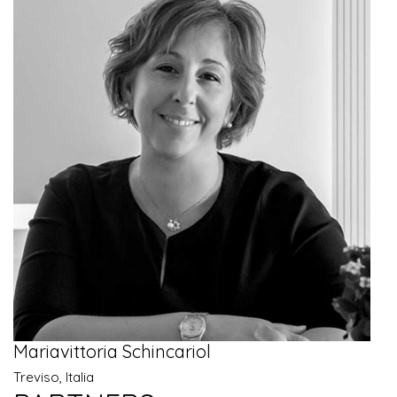
Mariavittoria Schincariol
Treviso, Italia