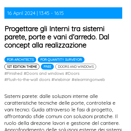
16 April 2024 | 13.45 - 16.15
Progettare gli Interni tra sistemi
parete, porte e vani d’arredo. Dal
concept alla realizzazione
FOR ARCHITECTS
FOR QUANTITY SURVEYOR
1ST EDITION THEME
FREE
DOORS AND WINDOWS
#Finished
#Doors and windows
#Doors
#Flush-to-the-wall doors
#Webinar
#elearningonweb
Sistemi parete: dalle soluzioni interne alle
caratteristiche tecniche delle porte, controtelai e
vani tecnici. Guida attraverso le fasi di progetto,
affrontando sfide comuni con soluzioni pratiche. Il
ruolo della direzione lavori e gestione del cantiere.
Approfondimento delle soluzioni esterne dei sistemi