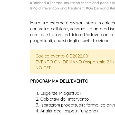
#Finished
#Thermal insulation sheets and panels in
#Mold Prevention and Treatment
#On Demand
#e
Murature esterne e divisori interni in calc
con vetro cellulare, vespaio isolante ed isol
una case history: edificio a Padova con ce
progettuali, analisi degli aspetti funzionali, c
Codice evento OD2022.001
EVENTO ON-DEMAND (disponibile 24h 
NO CFP
PROGRAMMA DELL’EVENTO
Esigenze Progettuali
Obbiettivi dell’intervento
Ispirazioni progettuali : forme, colori,m
Analisi degli aspetti funzionali