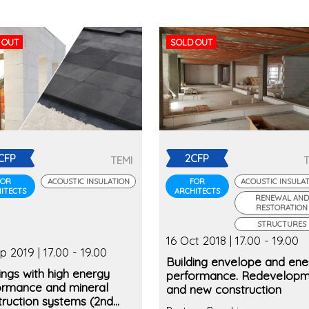
 OUT
SOLD OUT
CFP
2CFP
TEMI
FOR
ACOUSTIC INSULATION
FOR
ACOUSTIC INSULA
ITECTS
ARCHITECTS
RENEWAL AND
RESTORATION
STRUCTURES
16 Oct 2018 | 17.00 - 19.00
p 2019 | 17.00 - 19.00
Building envelope and ene
ings with high energy
performance. Redevelopm
ormance and mineral
and new construction
truction systems (2nd