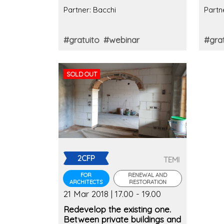
editi
Partner: Bacchi
Partn
#gratuito
#webinar
#grat
SOLD OUT
2CFP
TEMI
FOR
RENEWAL AND
ARCHITECTS
RESTORATION
21 Mar 2018 | 17.00 - 19.00
Redevelop the existing one.
Between private buildings and