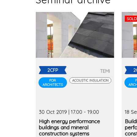
SOLD
2CFP
2
TEMI
FOR
ACOUSTIC INSULATION
ARCHITECTS
ARCH
30 Oct 2019 | 17.00 - 19.00
18 Se
High energy performance
Build
buildings and mineral
perf
construction systems
cons