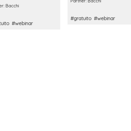
Partner: Bacchi
on)
er: Bacchi
#gratuito
#webinar
uito
#webinar