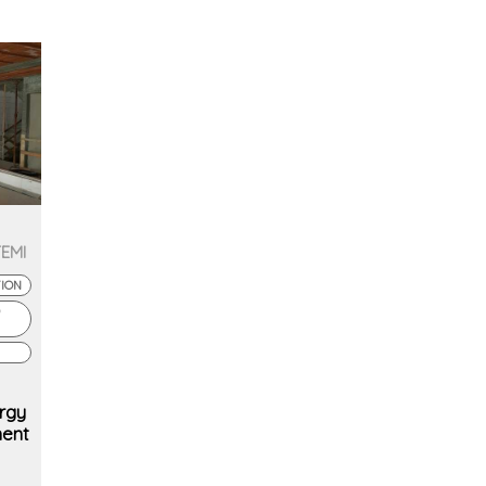
TEMI
TION
rgy
ent