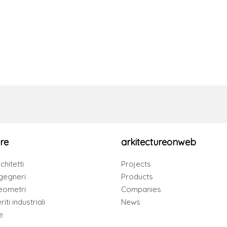
re
arkitectureonweb
chitetti
Projects
gegneri
Products
eometri
Companies
iti industriali
News
e