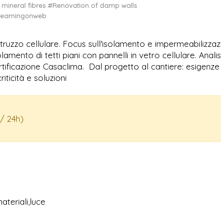
 mineral fibres
#Renovation of damp walls
learningonweb
estruzzo cellulare. Focus sull'isolamento e impermeabilizza
amento di tetti piani con pannelli in vetro cellulare. Analisi
rtificazione Casaclima. Dal progetto al cantiere: esigenze
riticità e soluzioni
/ 24h)
ateriali,luce