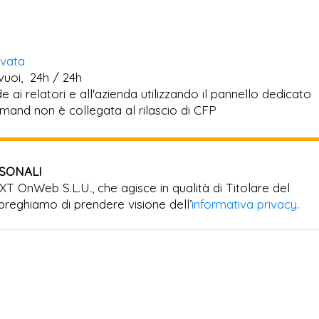
rvata
vuoi, 24h / 24h
 ai relatori e all'azienda utilizzando il pannello dedicato
mand non è collegata al rilascio di CFP
RSONALI
EXT OnWeb S.L.U., che agisce in qualità di Titolare del
preghiamo di prendere visione dell’
informativa privacy
.