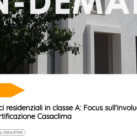
i residenziali in classe A: Focus sull'invol
rtificazione Casaclima
L INSULATION