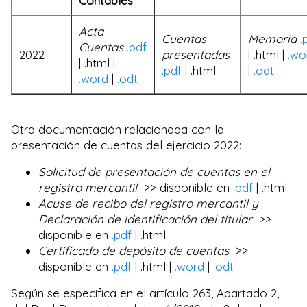
Contables
Acta
Cuentas
Memoria
.
Cuentas
.pdf
2022
presentadas
| .html |
.wo
| .html |
.pdf
| .html
|
.odt
.word
|
.odt
Otra documentación relacionada con la
presentación de cuentas del ejercicio 2022:
Solicitud de presentación de cuentas en el
registro mercantil
>> disponible en
.pdf
| .html
Acuse de recibo del registro mercantil y
Declaración de identificación del titular
>>
disponible en
.pdf
| .html
Certificado de depósito de cuentas
>>
disponible en
.pdf
| .html |
.word
|
.odt
Según se especifica en el artículo 263, Apartado 2,