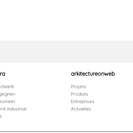
ra
arkitectureonweb
chitetti
Projets
gegneri
Produits
eometri
Entreprises
iti industriali
Actualites
e