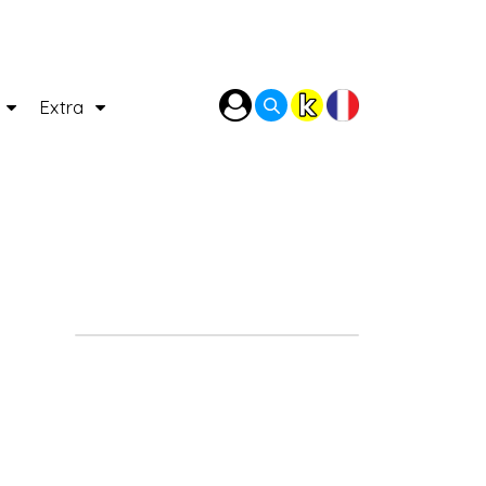
P
Extra