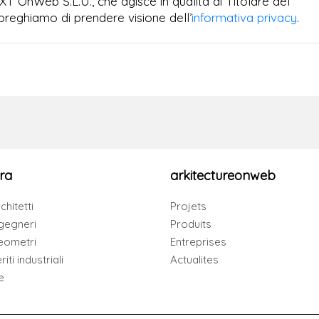
EXT OnWeb S.L.U., che agisce in qualità di Titolare del
preghiamo di prendere visione dell’
informativa privacy
.
ra
arkitectureonweb
chitetti
Projets
gegneri
Produits
eometri
Entreprises
iti industriali
Actualites
e