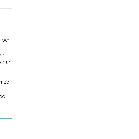
) per
nar
per un
enze”
del