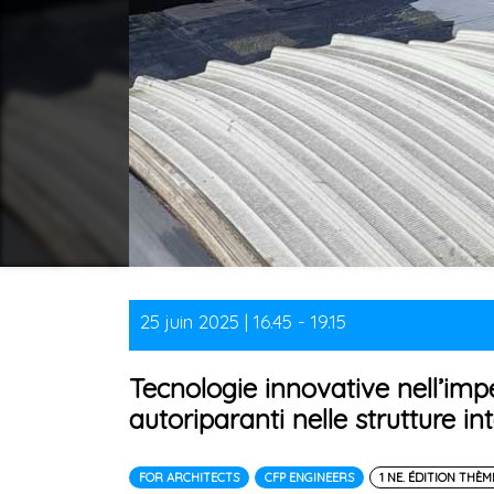
25 juin 2025 | 16.45 - 19.15
Tecnologie innovative nell’impe
autoriparanti nelle strutture int
FOR ARCHITECTS
CFP ENGINEERS
1 NE. ÉDITION THÈM