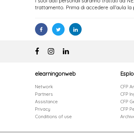
I suoi dati personali saranno trattati da N
trattamento. Prima di accedere all’aula la 
elearningonweb
Esplo
Network
CFP Ar
Partners
CFP In
Assistance
CFP G
Privacy
CFP Per
Conditions of use
Archiv