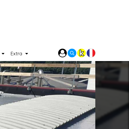
P
Extra