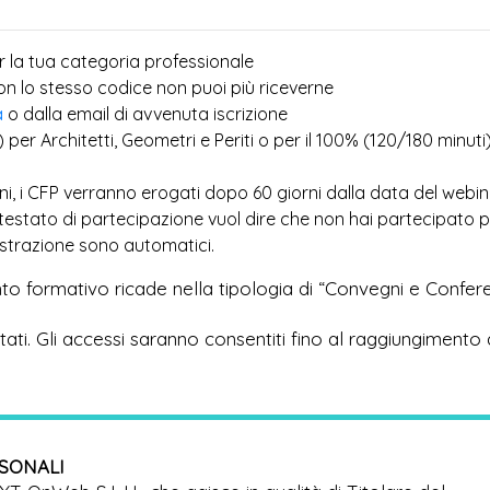
r la tua categoria professionale
più
con lo stesso codice non puoi
riceverne
a
o dalla email di avvenuta iscrizione
) per Architetti, Geometri e Periti o per il 100% (120/180 minuti
ioni, i CFP verranno erogati dopo 60 giorni dalla data del webi
ttestato di partecipazione vuol dire che non hai partecipato 
egistrazione sono automatici.
to formativo ricade nella tipologia di “Convegni e Confer
imitati. Gli accessi saranno consentiti fino al raggiungimento 
RSONALI