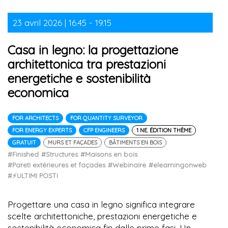
23 avril 2026 | 16.45 - 19.15
Casa in legno: la progettazione
architettonica tra prestazioni
energetiche e sostenibilità
economica
FOR ARCHITECTS
FOR QUANTITY SURVEYOR
FOR ENERGY EXPERTS
CFP ENGINEERS
1 NE. ÉDITION THÈME
GRATUIT
MURS ET FAÇADES
BÂTIMENTS EN BOIS
#Finished
#Structures
#Maisons en bois
#Pareti extérieures et façades
#Webinaire
#elearningonweb
#⚡ULTIMI POSTI
Progettare una casa in legno significa integrare
scelte architettoniche, prestazioni energetiche e
sostenibilità economica fin dalle prime fasi. Un