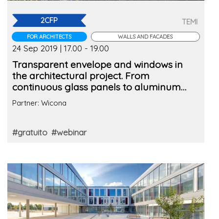
2CFP
TEMI
FOR ARCHITECTS
WALLS AND FACADES
24 Sep 2019 | 17.00 - 19.00
Transparent envelope and windows in
the architectural project. From
continuous glass panels to aluminum
façade systems (2nd edition)
Partner: Wicona
#gratuito
#webinar