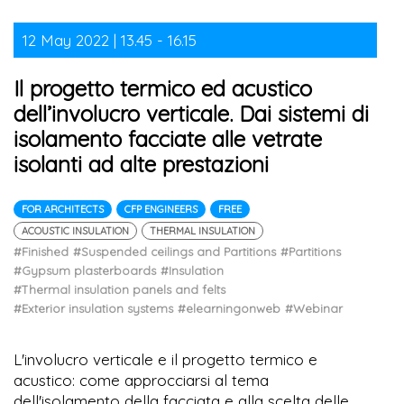
12 May 2022 | 13.45 - 16.15
Il progetto termico ed acustico
dell’involucro verticale. Dai sistemi di
isolamento facciate alle vetrate
isolanti ad alte prestazioni
FOR ARCHITECTS
CFP ENGINEERS
FREE
ACOUSTIC INSULATION
THERMAL INSULATION
#Finished
#Suspended ceilings and Partitions
#Partitions
#Gypsum plasterboards
#Insulation
#Thermal insulation panels and felts
#Exterior insulation systems
#elearningonweb
#Webinar
L'involucro verticale e il progetto termico e
acustico: come approcciarsi al tema
dell'isolamento della facciata e alla scelta delle