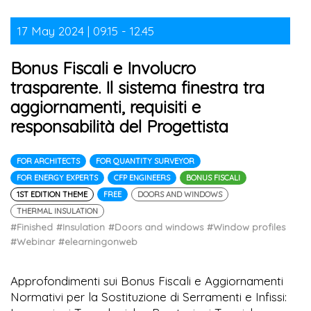
17 May 2024 | 09.15 - 12.45
Bonus Fiscali e Involucro
trasparente. Il sistema finestra tra
aggiornamenti, requisiti e
responsabilità del Progettista
FOR ARCHITECTS
FOR QUANTITY SURVEYOR
FOR ENERGY EXPERTS
CFP ENGINEERS
BONUS FISCALI
1ST EDITION THEME
FREE
DOORS AND WINDOWS
THERMAL INSULATION
#Finished
#Insulation
#Doors and windows
#Window profiles
#Webinar
#elearningonweb
Approfondimenti sui Bonus Fiscali e Aggiornamenti
Normativi per la Sostituzione di Serramenti e Infissi: