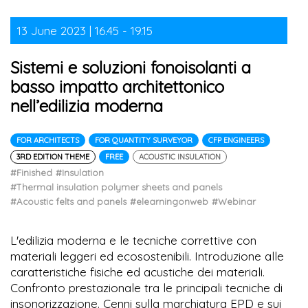
13 June 2023 | 16.45 - 19.15
Sistemi e soluzioni fonoisolanti a
basso impatto architettonico
nell’edilizia moderna
FOR ARCHITECTS
FOR QUANTITY SURVEYOR
CFP ENGINEERS
3RD EDITION THEME
FREE
ACOUSTIC INSULATION
#Finished
#Insulation
#Thermal insulation polymer sheets and panels
#Acoustic felts and panels
#elearningonweb
#Webinar
L'edilizia moderna e le tecniche correttive con
materiali leggeri ed ecosostenibili. Introduzione alle
caratteristiche fisiche ed acustiche dei materiali.
Confronto prestazionale tra le principali tecniche di
insonorizzazione. Cenni sulla marchiatura EPD e sui