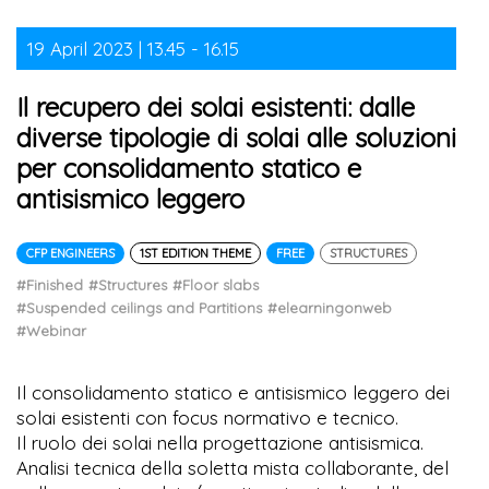
19 April 2023 | 13.45 - 16.15
Il recupero dei solai esistenti: dalle
diverse tipologie di solai alle soluzioni
per consolidamento statico e
antisismico leggero
CFP ENGINEERS
1ST EDITION THEME
FREE
STRUCTURES
#Finished
#Structures
#Floor slabs
#Suspended ceilings and Partitions
#elearningonweb
#Webinar
Il consolidamento statico e antisismico leggero dei
solai esistenti con focus normativo e tecnico.
Il ruolo dei solai nella progettazione antisismica.
Analisi tecnica della soletta mista collaborante, del