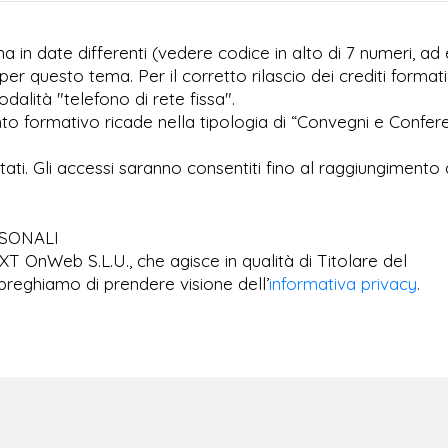
 in date differenti (vedere codice in alto di 7 numeri, ad 
per questo tema. Per il corretto rilascio dei crediti formati
dalità "telefono di rete fissa".
to formativo ricade nella tipologia di “Convegni e Confer
imitati. Gli accessi saranno consentiti fino al raggiungimento 
RSONALI
EXT OnWeb S.L.U., che agisce in qualità di Titolare del
preghiamo di prendere visione dell’
informativa privacy
.