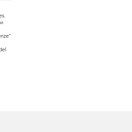
es.
vi
enze”
del