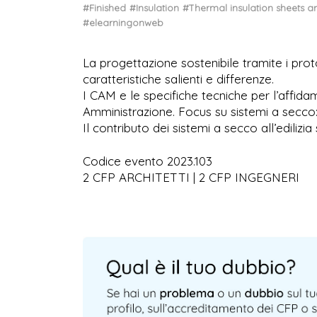
#Finished
#Insulation
#Thermal insulation sheets an
#elearningonweb
La progettazione sostenibile tramite i pr
caratteristiche salienti e differenze.
I CAM e le specifiche tecniche per l’affida
Amministrazione. Focus su sistemi a secco: 
Il contributo dei sistemi a secco all’edilizia
Codice evento 2023.103
2 CFP ARCHITETTI | 2 CFP INGEGNERI