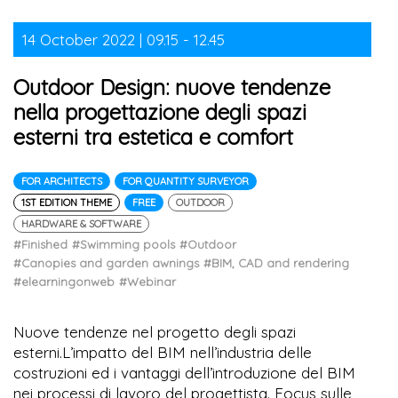
14 October 2022 | 09.15 - 12.45
Outdoor Design: nuove tendenze
nella progettazione degli spazi
esterni tra estetica e comfort
FOR ARCHITECTS
FOR QUANTITY SURVEYOR
1ST EDITION THEME
FREE
OUTDOOR
HARDWARE & SOFTWARE
#Finished
#Swimming pools
#Outdoor
#Canopies and garden awnings
#BIM, CAD and rendering
#elearningonweb
#Webinar
Nuove tendenze nel progetto degli spazi
esterni.L’impatto del BIM nell’industria delle
costruzioni ed i vantaggi dell’introduzione del BIM
nei processi di lavoro del progettista. Focus sulle