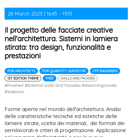
28 March 2023 | 16.45 - 19.15
Il progetto delle facciate creative
nell'architettura. Sistemi in lamiera
stirata: tra design, funzionalità e
prestazioni
FOR ARCHITECTS
FOR QUANTITY SURVEYOR
CFP ENGINEERS
1ST EDITION THEME
FREE
WALLS AND FACADES
#Finished
#External walls and facades
#elearningonweb
#Webinar
Forme aperte nel mondo dell'architettura. Analisi
delle caratteristiche tecniche ed estetiche delle
lamiere stirate, scelta dei materiali, dei formati dei
semilavorati e criteri di progettazione. Applicazione