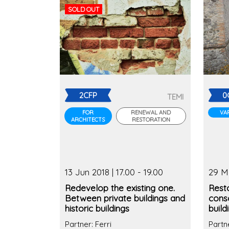
SOLD OUT
2CFP
0
TEMI
FOR
RENEWAL AND
VA
ARCHITECTS
RESTORATION
13 Jun 2018 | 17.00 - 19.00
29 Ma
Redevelop the existing one.
Resto
Between private buildings and
conso
historic buildings
build
Partner: Ferri
Partne