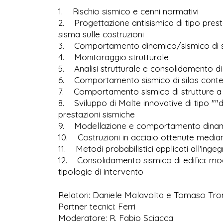
1. Rischio sismico e cenni normativi
2. Progettazione antisismica di tipo prestaz
sisma sulle costruzioni
3. Comportamento dinamico/sismico di st
4. Monitoraggio strutturale
5. Analisi strutturale e consolidamento di
6. Comportamento sismico di silos content
7. Comportamento sismico di strutture a pa
8. Sviluppo di Malte innovative di tipo ""du
prestazioni sismiche
9. Modellazione e comportamento dinamic
10. Costruzioni in acciaio ottenute median
11. Metodi probabilistici applicati all'ingegn
12. Consolidamento sismico di edifici: moda
tipologie di intervento
Relatori: Daniele Malavolta e Tomaso Tro
Partner tecnici: Ferri
Moderatore: R. Fabio Sciacca