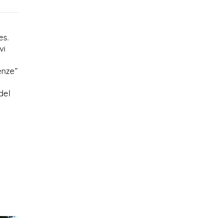
es.
vi
enze”
del