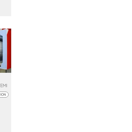
TEMI
TION