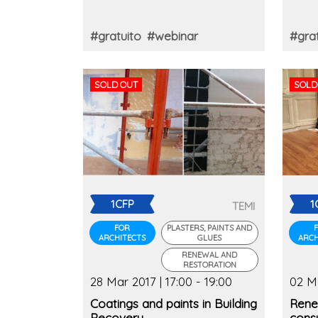
#gratuito
#webinar
#grat
SOLD OUT
SOLD
1CFP
1
TEMI
FOR
PLASTERS, PAINTS AND
ARCHITECTS
GLUES
ARCH
RENEWAL AND
RESTORATION
28 Mar 2017 | 17:00 - 19:00
02 Ma
Coatings and paints in Building
Rene
Recovery
consu