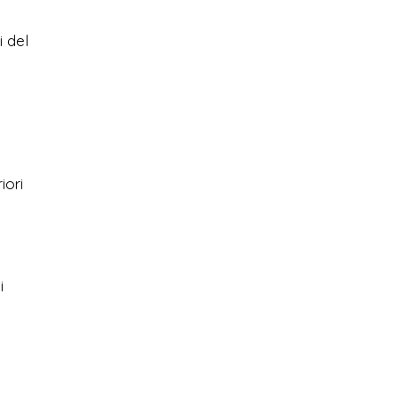
i del
iori
i