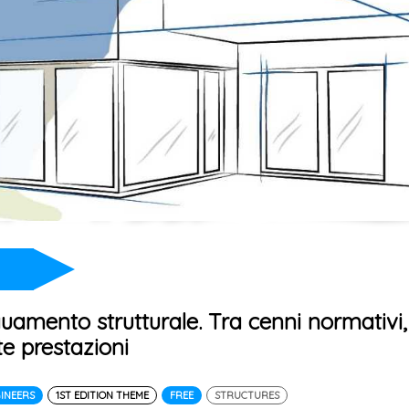
guamento strutturale. Tra cenni normativi,
te prestazioni
GINEERS
1ST EDITION THEME
FREE
STRUCTURES