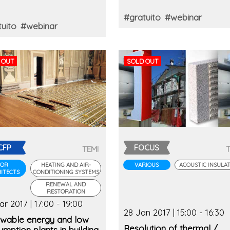
#gratuito
#webinar
uito
#webinar
 OUT
SOLD OUT
CFP
FOCUS
TEMI
FOR
HEATING AND AIR-
VARIOUS
ACOUSTIC INSULA
ITECTS
CONDITIONING SYSTEMS
RENEWAL AND
RESTORATION
r 2017 | 17:00 - 19:00
28 Jan 2017 | 15:00 - 16:30
wable energy and low
Resolution of thermal /
mption plants in building