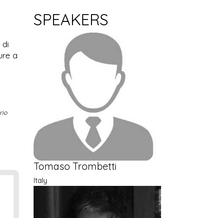
SPEAKERS
 di
ure a
rio
Tomaso Trombetti
Italy