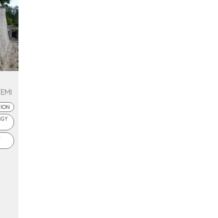
TEMI
TION
RGY