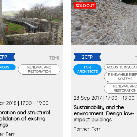
SOLD OUT
CFP
2CFP
TEMI
RIOUS
RENEWAL AND
FOR
ACOUSTIC INSULA
RESTORATION
ARCHITECTS
RENEWABLE ENE
SYSTEMS
RENEWAL AND
RESTORATION
28 Sep 2017 | 17:00 - 19:00
r 2018 | 17.00 - 19.00
Sustainability and the
ration and structural
environment. Design low-
lidation of existing
impact buildings
ings
Partner: Ferri
r: Ferri