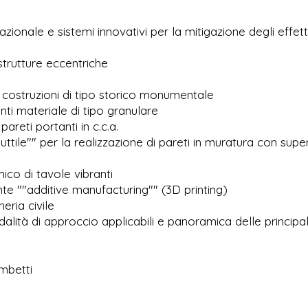
ionale e sistemi innovativi per la mitigazione degli effett
rutture eccentriche
 costruzioni di tipo storico monumentale
i materiale di tipo granulare
reti portanti in c.c.a.
ttile"" per la realizzazione di pareti in muratura con super
o di tavole vibranti
te ""additive manufacturing"" (3D printing)
eria civile
lità di approccio applicabili e panoramica delle principal
mbetti