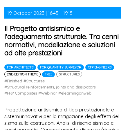
19 October 2023 | 16.45 - 19.15
Il Progetto antisismico e
l'adeguamento strutturale. Tra cenni
normativi, modellazione e soluzioni
ad alte prestazioni
FOR ARCHITECTS
FOR QUANTITY SURVEYOR
CFP ENGINEERS
2ND EDITION THEME
FREE
STRUCTURES
#Finished
#Structures
#Structural reinforcements, joints and dissipators
#FRP Composites
#Webinar
#elearningonweb
Progettazione antisismica di tipo prestazionale e
sistemi innovativi per la mitigazione degli effetti del
sisma sulle costruzioni. Analisi di rischio sismico e
cenni normativi. Comportamento dinamico/sismico