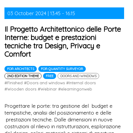
03 October 2024 | 13.45 - 16.15
Il Progetto Architettonico delle Porte
Interne: budget e prestazioni
tecniche tra Design, Privacy e
Comfort
FOR ARCHITECTS
FOR QUANTITY SURVEYOR
2ND EDITION THEME
FREE
DOORS AND WINDOWS
#Finished
#Doors and windows
#Internal doors
#Wooden doors
#Webinar
#elearningonweb
Progettare le porte: tra gestione del budget e
tempistiche, analisi del posizionamento e delle
prestazioni tecniche. Dalle dimensioni in nuove
costruzioni al rilievo in ristrutturazioni, esplorazione