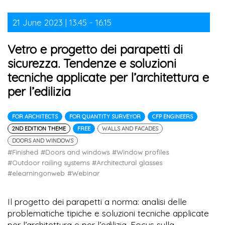
21 June 2023 | 13.45 - 16.15
Vetro e progetto dei parapetti di
sicurezza. Tendenze e soluzioni
tecniche applicate per l’architettura e
per l’edilizia
FOR ARCHITECTS
FOR QUANTITY SURVEYOR
CFP ENGINEERS
2ND EDITION THEME
FREE
WALLS AND FACADES
DOORS AND WINDOWS
#Finished
#Doors and windows
#Window profiles
#Outdoor railing systems
#Architectural glasses
#elearningonweb
#Webinar
Il progetto dei parapetti a norma: analisi delle
problematiche tipiche e soluzioni tecniche applicate
per l’architettura e per l’edilizia. Focus sulla