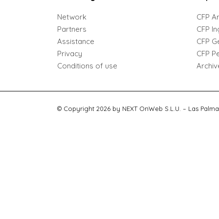
Network
CFP Ar
Partners
CFP In
Assistance
CFP G
Privacy
CFP Per
Conditions of use
Archiv
© Copyright 2026 by NEXT OnWeb S.L.U. – Las Palma