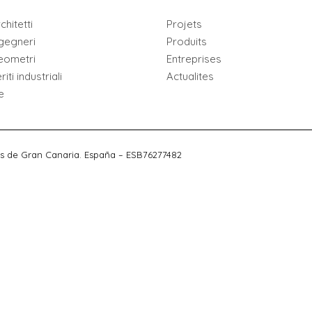
chitetti
Projets
gegneri
Produits
eometri
Entreprises
iti industriali
Actualites
e
s de Gran Canaria. España – ESB76277482