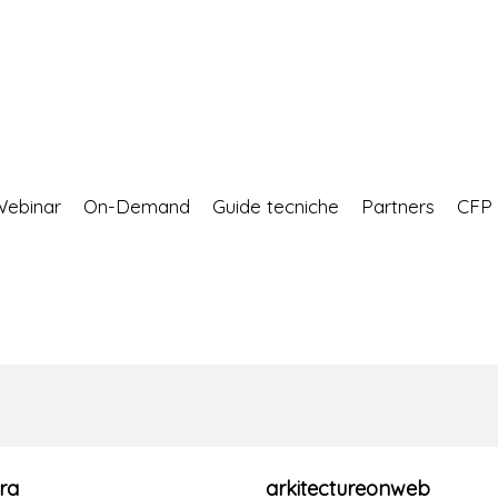
Webinar
On-Demand
Guide tecniche
Partners
CF
ra
arkitectureonweb