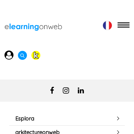
Esplora
arkitectureonweb