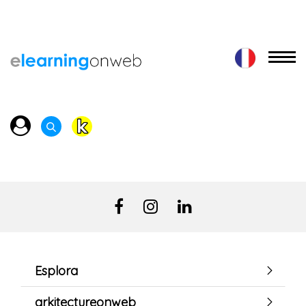
Esplora
arkitectureonweb