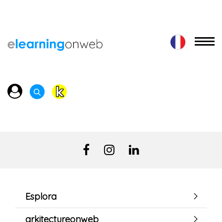
Esplora
arkitectureonweb