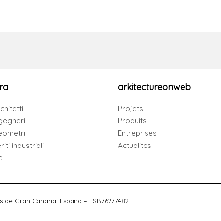
ra
arkitectureonweb
chitetti
Projets
gegneri
Produits
eometri
Entreprises
iti industriali
Actualites
e
s de Gran Canaria. España – ESB76277482