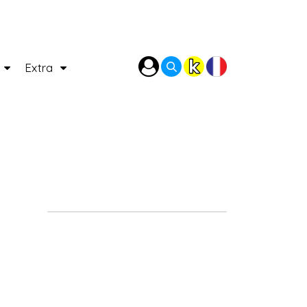
P
Extra