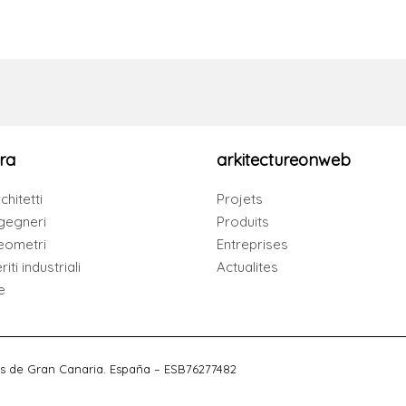
ra
arkitectureonweb
chitetti
Projets
gegneri
Produits
eometri
Entreprises
iti industriali
Actualites
e
s de Gran Canaria. España – ESB76277482