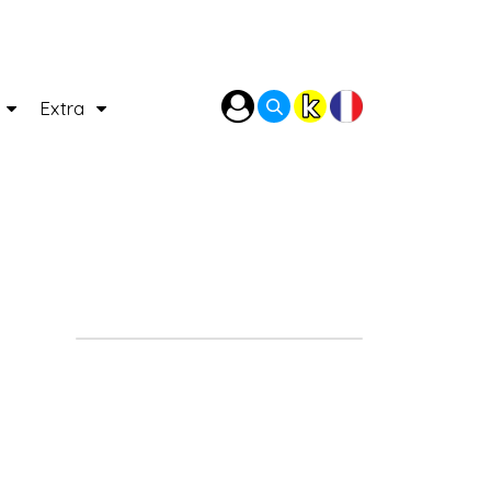
P
Extra