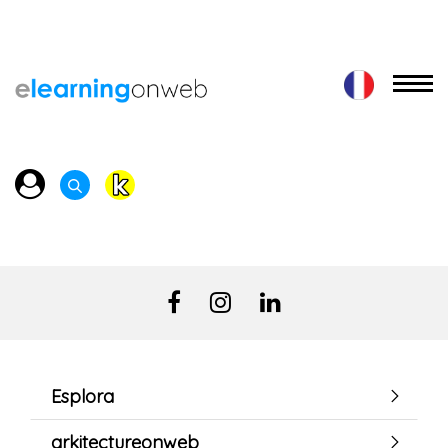
Esplora
arkitectureonweb