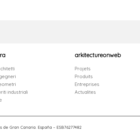
ra
arkitectureonweb
chitetti
Projets
gegneri
Produits
eometri
Entreprises
iti industriali
Actualites
e
s de Gran Canaria. España – ESB76277482