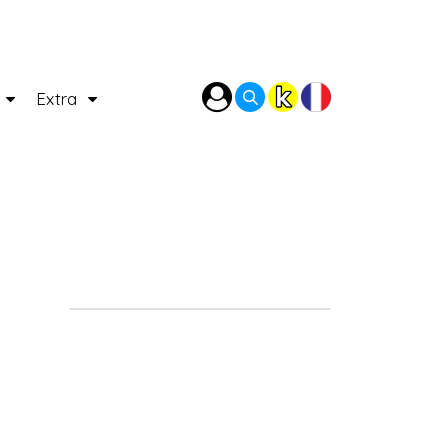
P
Extra