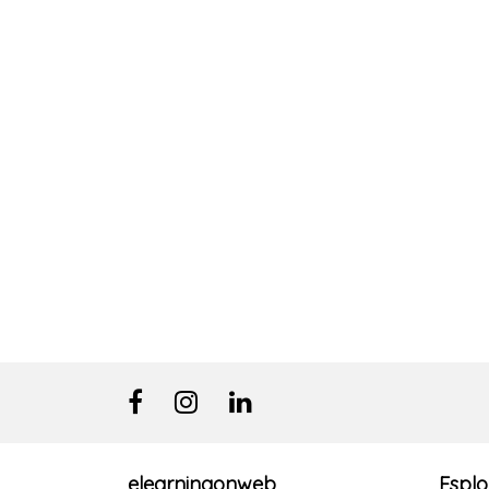
elearningonweb
Esplo