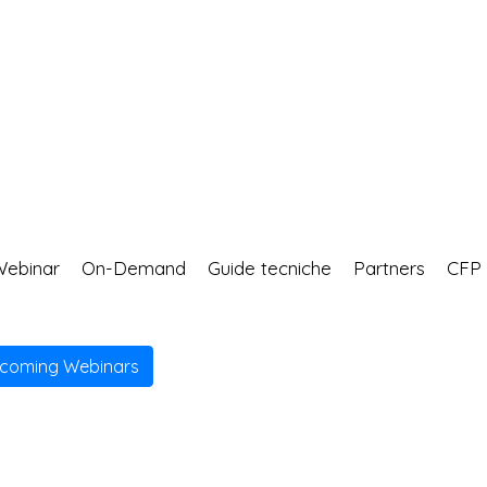
Webinar
On-Demand
Guide tecniche
Partners
CF
pcoming Webinars