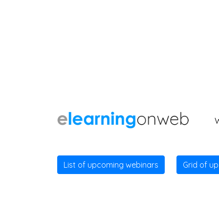
List of upcoming webinars
Grid of u