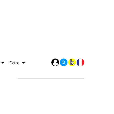
P
Extra