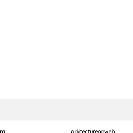
ra
arkitectureonweb