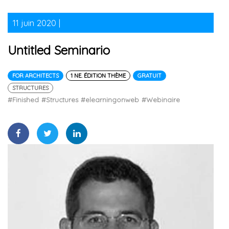
11 juin 2020 |
Untitled Seminario
FOR ARCHITECTS
1 NE. ÉDITION THÈME
GRATUIT
STRUCTURES
#Finished
#Structures
#elearningonweb
#Webinaire