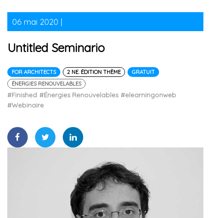
06 mai 2020 |
Untitled Seminario
FOR ARCHITECTS
2 NE. ÉDITION THÈME
GRATUIT
ÉNERGIES RENOUVELABLES
#Finished
#Énergies Renouvelables
#elearningonweb
#Webinaire