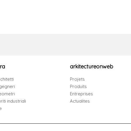
ra
arkitectureonweb
chitetti
Projets
gegneri
Produits
eometri
Entreprises
iti industriali
Actualites
e