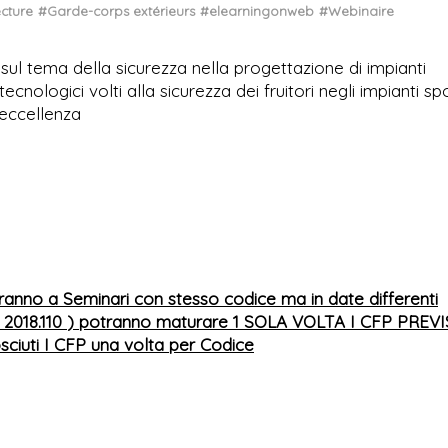
ecture
#Garde-corps extérieurs
#elearningonweb
#Webinaire
 sul tema della sicurezza nella progettazione di impianti
 tecnologici volti alla sicurezza dei fruitori negli impianti spo
'eccellenza
ranno a Seminari con stesso codice ma in date differenti
 2018.110
) potranno maturare 1 SOLA VOLTA I CFP PREVI
ciuti I CFP una volta per Codice