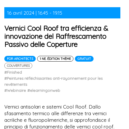
16 avril 2024 | 16.45 - 19.15
Vernici Cool Roof tra efficienza &
innovazione del Raffrescamento
Passivo delle Coperture
FOR ARCHITECTS
1 NE. ÉDITION THÈME
GRATUIT
COUVERTURES
#Finished
#Peintures réfléchissantes anti-rayonnement pour les
revêtements
#Webinaire
#elearningonweb
Vernici antisolari e sistemi Cool Roof. Dallo
sfasamento termico alle differenze tra vernici
acriliche e fluoropolimeriche, si approfondisce il
principio di funzionamento delle vernici cool roof.