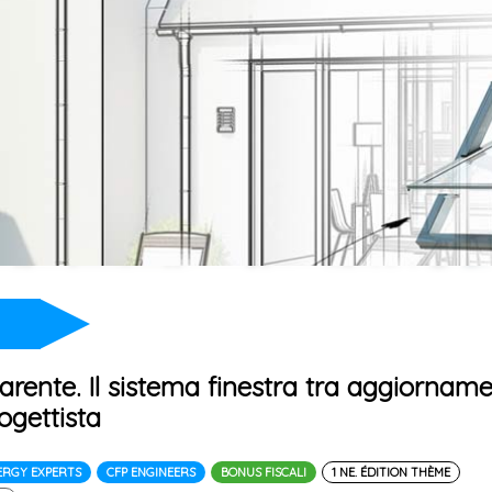
arente. Il sistema finestra tra aggiorname
rogettista
ERGY EXPERTS
CFP ENGINEERS
BONUS FISCALI
1 NE. ÉDITION THÈME