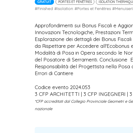
GRATUIT
PORTES ET FENÊTRES
ISOLATION THERMIQU
#Finished
#Isolation
#Portes et Fenêtres
#Menuiserie
Approfondimenti sui Bonus Fiscali e Aggiorn
Innovazioni Tecnologiche, Prestazioni Ter
Esplorazione dei dettagli dei Bonus Fiscali
da Rispettare per Accedere all'Ecobonus e a
Modalità di Posa in Opera secondo le Nor
del Posatore di Serramenti. Conclusione Esp
Responsabilità del Progettista nella Posa a
Errori di Cantiere
Codice evento 2024.053
3 CFP ARCHITETTI | 3 CFP INGEGNERI | 
*CFP accreditati dal Collegio Provinciale Geometri e Geom
nazionale