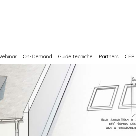
Webinar
On-Demand
Guide tecniche
Partners
CF