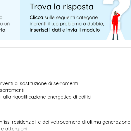
erventi di sostituzione di serramenti
serramenti
lla riqualificazione energetica di edifici
infissi residenziali e dei vetrocamera di ultima generazion
 e attenzioni