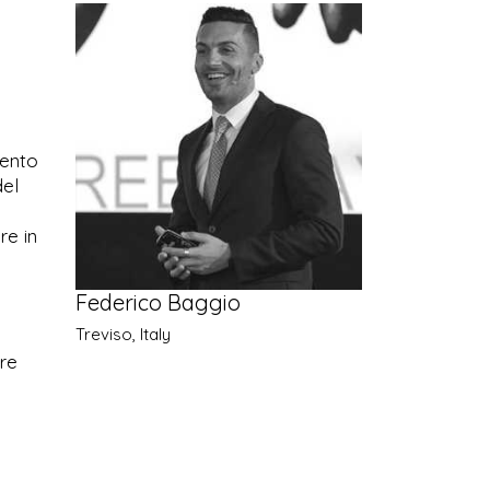
mento
del
re in
Federico Baggio
Treviso, Italy
ere