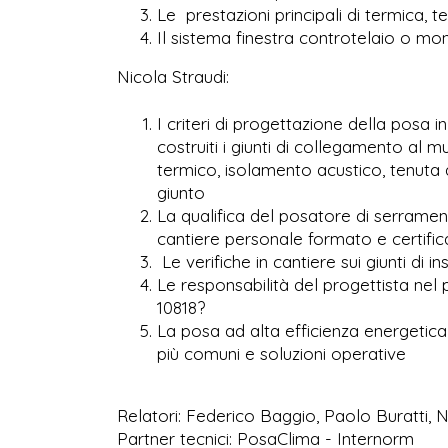
Le prestazioni principali di termica, t
Il sistema finestra controtelaio o m
Nicola Straudi:
I criteri di progettazione della pos
costruiti i giunti di collegamento al m
termico, isolamento acustico, tenuta a
giunto
La qualifica del posatore di serrament
cantiere personale formato e certific
Le verifiche in cantiere sui giunti di
Le responsabilità del progettista ne
10818?
La posa ad alta efficienza energetica ch
più comuni e soluzioni operative
Relatori: Federico Baggio, Paolo Buratti, N
Partner tecnici: PosaClima - Internorm